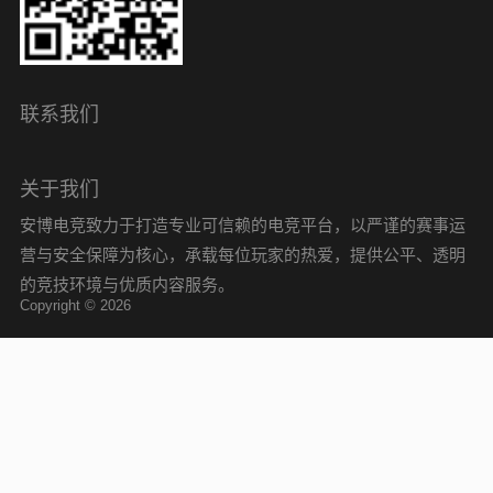
联系我们
关于我们
安博电竞致力于打造专业可信赖的电竞平台，以严谨的赛事运
营与安全保障为核心，承载每位玩家的热爱，提供公平、透明
的竞技环境与优质内容服务。
Copyright © 2026